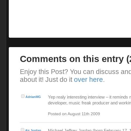
Comments on this entry 
Enjoy this Post? You can discuss an
about it! Just do it
over here
.
Yep realy interesting interview – it reminds
AdrianMG
developer, music freak producer and workin
Posted on August 11th 2009
Michael Jeffrey Jordan (born February 17, 1
Air Jordan